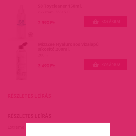
S8 Toycleaner 150ml.
cikkszám: 36815_0
KOSÁRBA!
2 390 Ft
MizzZee Hyaluronos vízalapú
síkosító,200ml.
200ml
KOSÁRBA!
3 490 Ft
RÉSZLETES LEÍRÁS
RÉSZLETES LEÍRÁS
Extreme Hollow Strap-On-fekete.