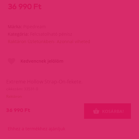
36 990 Ft
Márka:
Pipedream
Kategória:
Felcsatolható pénisz
Raktáron Üzletünkben- Azonnal viheted
Kedvencnek jelölöm
Extreme Hollow Strap-On-fekete.
cikkszám: 33531-0
Raktáron
36 990 Ft
KOSÁRBA!
Ehhez a termékhez ajánljuk