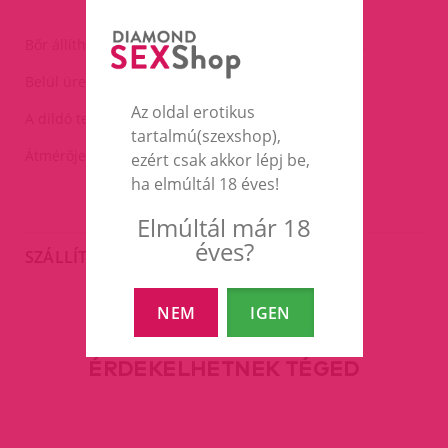
Bőr állítható hámmal felvehető óriás szilikon dildó.
Belül üreges(belső átmérő:2.8cm).
Az oldal erotikus
A dildó teljes hossza:25cm,használható:19cm.
tartalmú(szexshop),
Átmérője:5,5cm.
ezért csak akkor lépj be,
ha elmúltál 18 éves!
Elmúltál már 18
éves?
SZÁLLÍTÁS
NEM
IGEN
EZEK A TERMÉKEK IS
ÉRDEKELHETNEK TÉGED