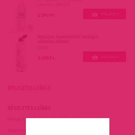
cikkszám: 36815_0
KOSÁRBA!
2 390 Ft
MizzZee Hyaluronos vízalapú
síkosító,200ml.
200ml
KOSÁRBA!
3 490 Ft
RÉSZLETES LEÍRÁS
RÉSZLETES LEÍRÁS
Fém,gold anál plug csillogó kővel-nagy.
Nagyon szépen csillogó.