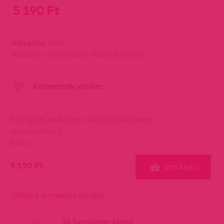
5 190 Ft
Kategória:
Anál
Raktáron Üzletünkben- Azonnal viheted
Kedvencnek jelölöm
Fém,gold anál plug csillogó kővel-nagy
cikkszám: 41143-0
Raktáron
5 190 Ft
KOSÁRBA!
Ehhez a termékhez ajánljuk
S8 Toycleaner 150ml.