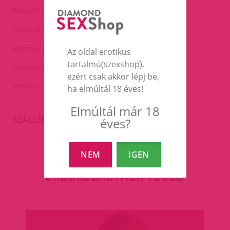
Exkluzív kivitel.
Rózsa arany színű.
Bársony tasakban.
Az oldal erotikus
tartalmú(szexshop),
hossza(teljes):9cm
ezért csak akkor lépj be,
átmérő:1-4cm
ha elmúltál 18 éves!
Elmúltál már 18
SZÁLLÍTÁS
éves?
NEM
IGEN
EZEK A TERMÉKEK IS
ÉRDEKELHETNEK TÉGED