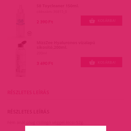
S8 Toycleaner 150ml.
cikkszám: 36815_0
KOSÁRBA!
2 390 Ft
MizzZee Hyaluronos vízalapú
síkosító,200ml.
200ml
KOSÁRBA!
3 490 Ft
RÉSZLETES LEÍRÁS
RÉSZLETES LEÍRÁS
Fém anál plug csillogó véggel-kicsi-52g.