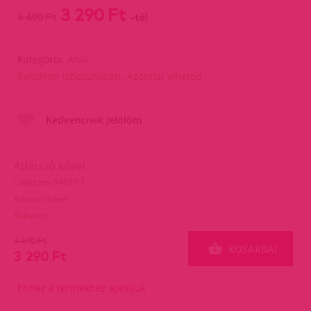
3 290 Ft
4 490 Ft
-tól
Kategória:
Anál
Raktáron Üzletünkben- Azonnal viheted
Kedvencnek jelölöm
Átlátszó kővel
cikkszám: 34697-1
Átlátszó kővel
Raktáron
4 490 Ft
KOSÁRBA!
3 290 Ft
Ehhez a termékhez ajánljuk