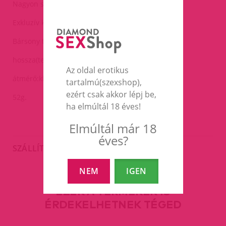
Nagyon szépen csillogó.
Exkluzív kivitel.
Bársony tasakban.
hossza(teljes):7cm
Az oldal erotikus
átmérő:kb.0.5-2.7cm
tartalmú(szexshop),
ezért csak akkor lépj be,
52g.
ha elmúltál 18 éves!
Elmúltál már 18
éves?
SZÁLLÍTÁS
NEM
IGEN
EZEK A TERMÉKEK IS
ÉRDEKELHETNEK TÉGED