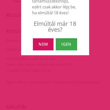
tartalmú(szexshop),
ezért csak akkor lépj be,
ha elmúltál 18 éves!
RÉSZLETES LEÍRÁS
Elmúltál már 18
éves?
RÉSZLETES LEÍRÁS
Pleaser KISS Neon Pink szandál.
NEM
IGEN
UV-ban világít még a talpa is.
Csúszásgátlós recés gumi talp.
Zselés talp betét a kényelmes viseletért.
A sarka 15cm,a talpa 4,5cm.
Egyéb méret is rendelhető 1-2hetes szállítási határidővel!
SZÁLLÍTÁS