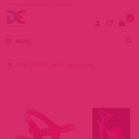
1077 Budapest, Baross tér 17. (A Keletinél)
0
MENÜ
Ruhák
Női ruhák
Szandál, papucs, csizma