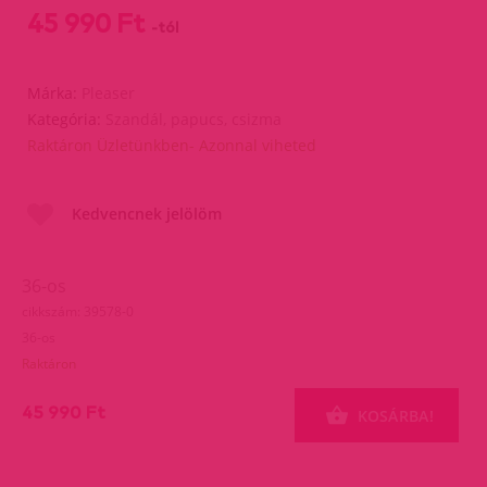
45 990 Ft
-tól
Márka:
Pleaser
Kategória:
Szandál, papucs, csizma
Raktáron Üzletünkben- Azonnal viheted
Kedvencnek jelölöm
36-os
cikkszám: 39578-0
36-os
Raktáron
45 990 Ft
KOSÁRBA!