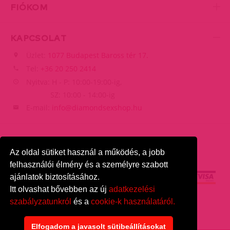
FIÓKOM
KAPCSOLAT
Üzlet:
1077 Budapest Baross tér 17.
Tel:
+36 20 250 2414
Nyitva: H - P: 10:00-19:00-ig,
SZ: 10:00 - 14:00-ig
E-mail:
info@diamondsexshop.hu
Az oldal sütiket használ a működés, a jobb
felhasználói élmény és a személyre szabott
ajánlatok biztosításához.
Itt olvashat bővebben az új
adatkezelési
szabályzatunkról
és a
cookie-k használatáról.
DiamondSexshop
© 2026.
Minden jog fenntartva.
Elfogadom a javasolt sütibeállításokat