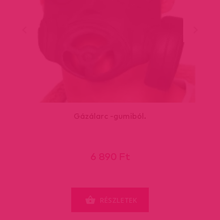
Gázálarc -gumiból.
6 890 Ft
RÉSZLETEK