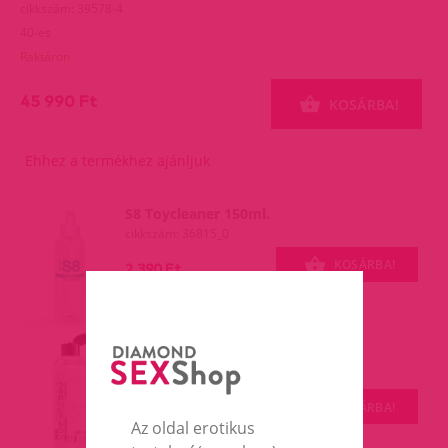
cikkszám: 39578-4
40-es
Raktáron
45 990 Ft
KOSÁRBA!
Ehhez a termékhez ajánljuk
S8 Toycleaner 150ml.
cikkszám: 36815_0
KOSÁRBA!
2 390 Ft
MizzZee Hyaluronos vízalapú
síkosító,200ml.
200ml
KOSÁRBA!
3 490 Ft
Az oldal erotikus