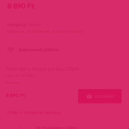
8 890 Ft
Kategória:
Paróka
Raktáron Üzletünkben- Azonnal viheted
Kedvencnek jelölöm
Witch extra hosszú paróka,120cm
cikkszám: 41599-0
Raktáron
8 890 Ft
KOSÁRBA!
Ehhez a termékhez ajánljuk
S8 Toycleaner 150ml.