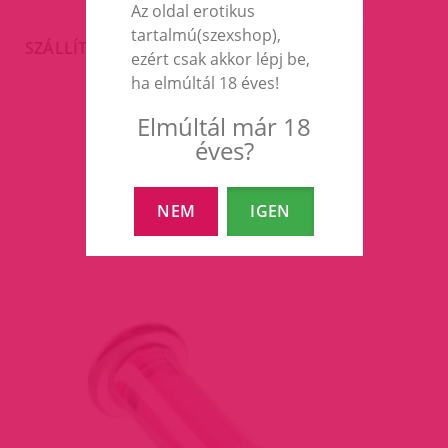
Az oldal erotikus
tartalmú(szexshop),
SZÁLLÍTÁS
ezért csak akkor lépj be,
ha elmúltál 18 éves!
Elmúltál már 18
EZEK A TERMÉKEK IS
éves?
ÉRDEKELHETNEK TÉGED
NEM
IGEN