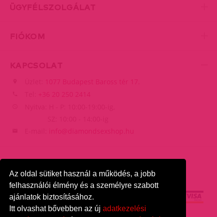
ÜGYFÉLSZOLGÁLAT
FIÓKOM
KAPCSOLAT
Üzlet:
1077 Budapest Baross tér 17.
Tel:
+36 20 250 2414
Nyitva: H - P: 10:00-19:00-ig,
SZ: 10:00 - 14:00-ig
E-mail:
info@diamondsexshop.hu
Az oldal sütiket használ a működés, a jobb
felhasználói élmény és a személyre szabott
ajánlatok biztosításához.
Itt olvashat bővebben az új
adatkezelési