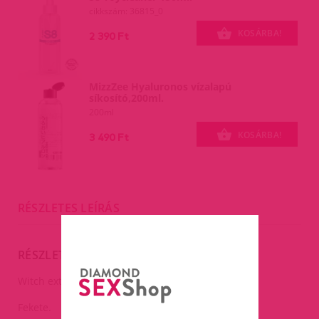
cikkszám: 36815_0
KOSÁRBA!
2 390 Ft
MizzZee Hyaluronos vízalapú
síkosító,200ml.
200ml
KOSÁRBA!
3 490 Ft
RÉSZLETES LEÍRÁS
RÉSZLETES LEÍRÁS
Witch extra hosszú paróka,120cm.
Fekete.