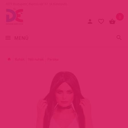
1077 Budapest, Baross tér 17. (A Keletinél)
0
MENÜ
Ruhák
Női ruhák
Paróka