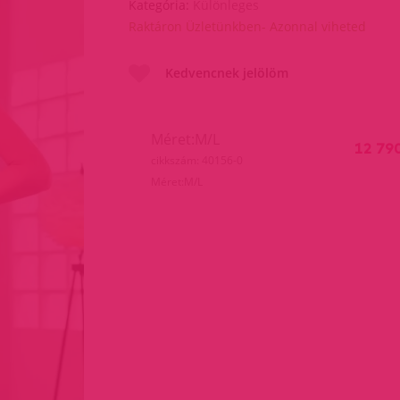
Kategória:
Különleges
Raktáron Üzletünkben- Azonnal viheted
Kedvencnek jelölöm
Méret:M/L
12 79
cikkszám: 40156-0
Méret:M/L