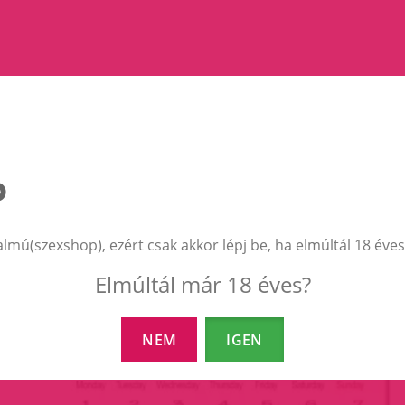
almú(szexshop), ezért csak akkor lépj be, ha elmúltál 18 éves
EZEK A TERMÉKEK IS ÉRDEKELHETNEK 
Elmúltál már 18 éves?
NEM
IGEN