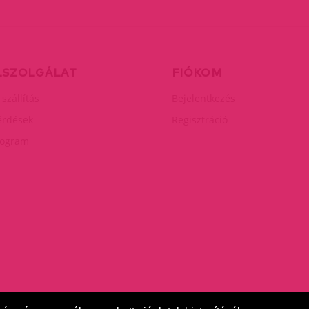
LSZOLGÁLAT
FIÓKOM
 szállítás
Bejelentkezés
érdések
Regisztráció
rogram