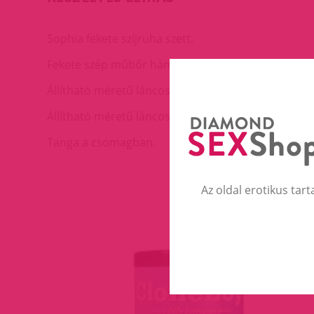
Sophia fekete szíjruha szett.
Fekete szép műbőr hám fényes láncokkal.
Állítható méretű láncos felső.
Állítható méretű láncos alsó.
Tanga a csomagban.
Az oldal erotikus tart