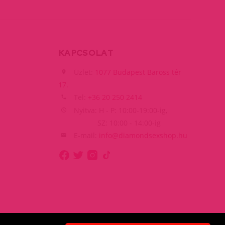
KAPCSOLAT
Üzlet:
1077 Budapest Baross tér
17.
Tel:
+36 20 250 2414
Nyitva: H - P: 10:00-19:00-ig,
SZ: 10:00 - 14:00-ig
E-mail:
info@diamondsexshop.hu