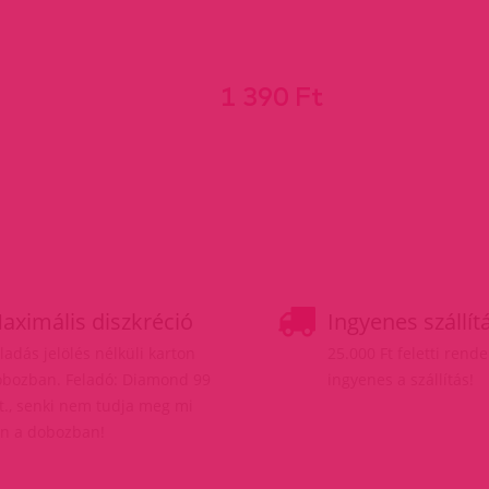
1 390 Ft
aximális diszkréció
Ingyenes szállít
ladás jelölés nélküli karton
25.000 Ft feletti rend
bozban. Feladó: Diamond 99
ingyenes a szállítás!
t., senki nem tudja meg mi
n a dobozban!