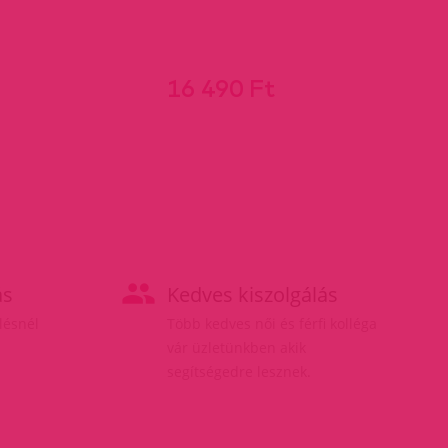
16 490 Ft
ás
Kedves kiszolgálás
elésnél
Több kedves női és férfi kolléga
vár üzletünkben akik
segítségedre lesznek.