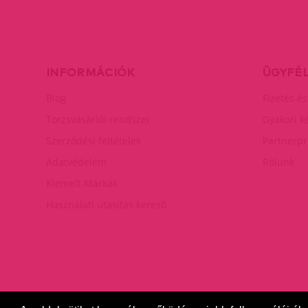
INFORMÁCIÓK
ÜGYFÉ
Blog
Fizetés és
Törzsvásárlói rendszer
Gyakori k
Szerződési feltételek
Partnerp
Adatvédelem
Rólunk
Kiemelt Márkák
Használati utasítás kereső