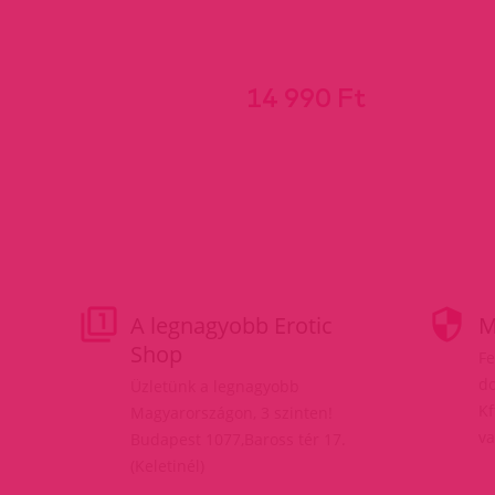
14 990 Ft
A legnagyobb Erotic
M
Shop
Fe
do
Üzletünk a legnagyobb
Kf
Magyarországon, 3 szinten!
va
Budapest 1077,Baross tér 17.
(Keletinél)