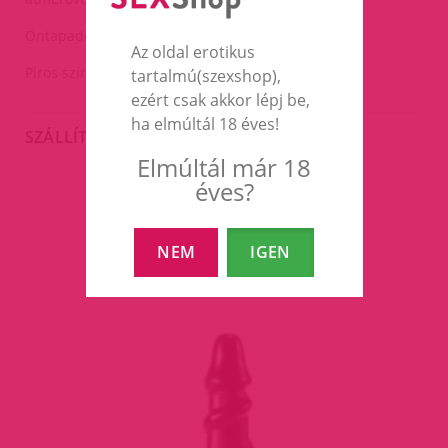
Öntapadós.
Az oldal erotikus
Piros színben. 1 pár.
tartalmú(szexshop),
ezért csak akkor lépj be,
ha elmúltál 18 éves!
SZÁLLÍTÁS
Elmúltál már 18
éves?
EZEK A TERMÉKEK IS
ÉRDEKELHETNEK TÉGED
NEM
IGEN