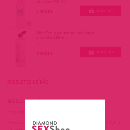
cikkszám: 36815_0
KOSÁRBA!
2 390 Ft
MizzZee Hyaluronos vízalapú
síkosító,200ml.
200ml
KOSÁRBA!
3 490 Ft
RÉSZLETES LEÍRÁS
RÉSZLETES LEÍRÁS
Piros csillag flitteres mellbimbódísz.
Strasszokkal díszített, csillag formájú bimbódísz (kb. 5-6cm
átmérővel).