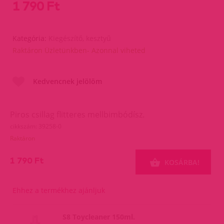
1 790 Ft
Kategória:
Kiegészítő, kesztyű
Raktáron Üzletünkben- Azonnal viheted
Kedvencnek jelölöm
Piros csillag flitteres mellbimbódísz.
cikkszám: 39258-0
Raktáron
1 790 Ft
KOSÁRBA!
Ehhez a termékhez ajánljuk
S8 Toycleaner 150ml.