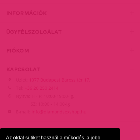
INFORMÁCIÓK
ÜGYFÉLSZOLGÁLAT
FIÓKOM
KAPCSOLAT
Üzlet:
1077 Budapest Baross tér 17.
Tel:
+36 20 250 2414
Nyitva: H - P: 10:00-19:00-ig,
SZ: 10:00 - 14:00-ig
E-mail:
info@diamondsexshop.hu
Az oldal sütiket használ a működés, a jobb