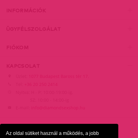
INFORMÁCIÓK
ÜGYFÉLSZOLGÁLAT
FIÓKOM
KAPCSOLAT
Üzlet:
1077 Budapest Baross tér 17.
Tel:
+36 20 250 2414
Nyitva: H - P: 10:00-19:00-ig,
SZ: 10:00 - 14:00-ig
E-mail:
info@diamondsexshop.hu
Az oldal sütiket használ a működés, a jobb