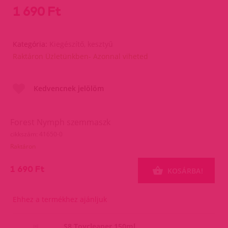
1 690 Ft
Kategória:
Kiegészítő, kesztyű
Raktáron Üzletünkben- Azonnal viheted
Kedvencnek jelölöm
Forest Nymph szemmaszk
cikkszám: 41650-0
Raktáron
1 690 Ft
KOSÁRBA!
Ehhez a termékhez ajánljuk
S8 Toycleaner 150ml.