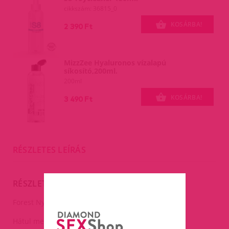
cikkszám: 36815_0
KOSÁRBA!
2 390 Ft
MizzZee Hyaluronos vízalapú
síkosító,200ml.
200ml
KOSÁRBA!
3 490 Ft
RÉSZLETES LEÍRÁS
RÉSZLETES LEÍRÁS
Forest Nymph szemmaszk.
Hátul megkötős.