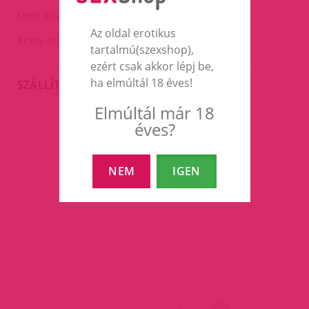
Levél díszekkel és zöld kövekkel.
Az oldal erotikus
Arany színű pici gyöngyökkel.
tartalmú(szexshop),
ezért csak akkor lépj be,
ha elmúltál 18 éves!
SZÁLLÍTÁS
Elmúltál már 18
éves?
EZEK A TERMÉKEK IS
ÉRDEKELHETNEK TÉGED
NEM
IGEN