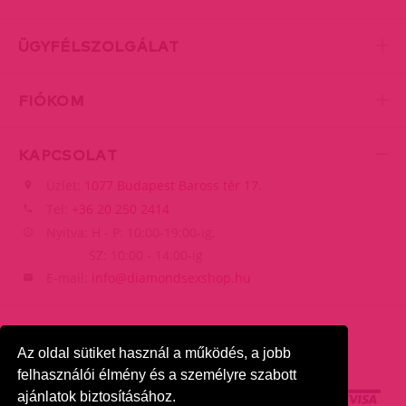
ÜGYFÉLSZOLGÁLAT
FIÓKOM
KAPCSOLAT
Üzlet:
1077 Budapest Baross tér 17.
Tel:
+36 20 250 2414
Nyitva: H - P: 10:00-19:00-ig,
SZ: 10:00 - 14:00-ig
E-mail:
info@diamondsexshop.hu
Az oldal sütiket használ a működés, a jobb
felhasználói élmény és a személyre szabott
ajánlatok biztosításához.