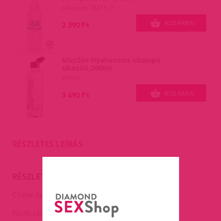
cikkszám: 36815_0
KOSÁRBA!
2 390 Ft
MizzZee Hyaluronos vízalapú
síkosító,200ml.
200ml
KOSÁRBA!
3 490 Ft
RÉSZLETES LEÍRÁS
RÉSZLETES LEÍRÁS
Csipke kesztyű, fekete.
Fűzős csipke kesztyű.