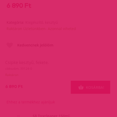
6 890 Ft
Kategória:
Kiegészítő, kesztyű
Raktáron Üzletünkben- Azonnal viheted
Kedvencnek jelölöm
Csipke kesztyű, fekete.
cikkszám: 39124-0
Raktáron
6 890 Ft
KOSÁRBA!
Ehhez a termékhez ajánljuk
S8 Toycleaner 150ml.