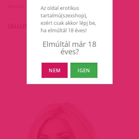
Minden méretre jó.
Az oldal erotikus
tartalmú(szexshop),
ezért csak akkor lépj be,
SZÁLLÍTÁS
ha elmúltál 18 éves!
Elmúltál már 18
éves?
EZEK A TERMÉKEK IS
ÉRDEKELHETNEK TÉGED
NEM
IGEN