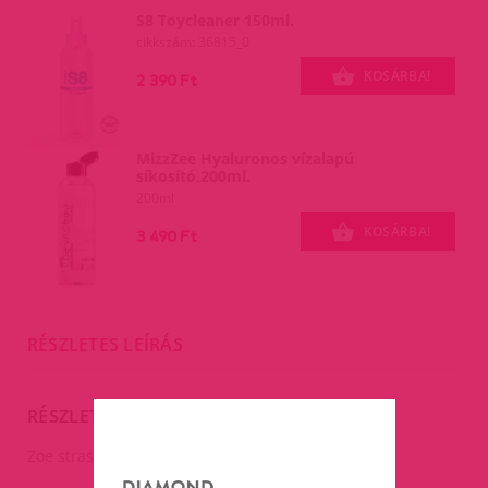
S8 Toycleaner 150ml.
cikkszám: 36815_0
KOSÁRBA!
2 390 Ft
MizzZee Hyaluronos vízalapú
síkosító,200ml.
200ml
KOSÁRBA!
3 490 Ft
RÉSZLETES LEÍRÁS
RÉSZLETES LEÍRÁS
Zoe strasszos,lyukacsos nyitott harisnya.