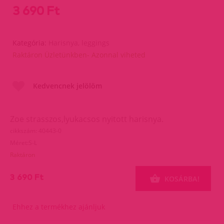
3 690 Ft
Kategória:
Harisnya, leggings
Raktáron Üzletünkben- Azonnal viheted
Kedvencnek jelölöm
Zoe strasszos,lyukacsos nyitott harisnya.
cikkszám: 40443-0
Méret:S-L
Raktáron
3 690 Ft
KOSÁRBA!
Ehhez a termékhez ajánljuk