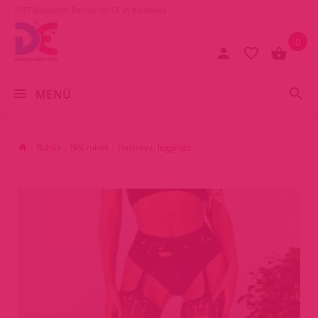
1077 Budapest, Baross tér 17. (A Keletinél)
0
MENÜ
Ruhák
Női ruhák
Harisnya, leggings