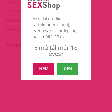
Nagyon rugalmas(S-L-ig mindenkire jó).
Szép strasszokkal díszítve.
Az oldal erotikus
92%Polyamide
tartalmú(szexshop),
8%Elastane
ezért csak akkor lépj be,
ha elmúltál 18 éves!
SZÁLLÍTÁS
Elmúltál már 18
éves?
EZEK A TERMÉKEK IS
NEM
IGEN
ÉRDEKELHETNEK TÉGED