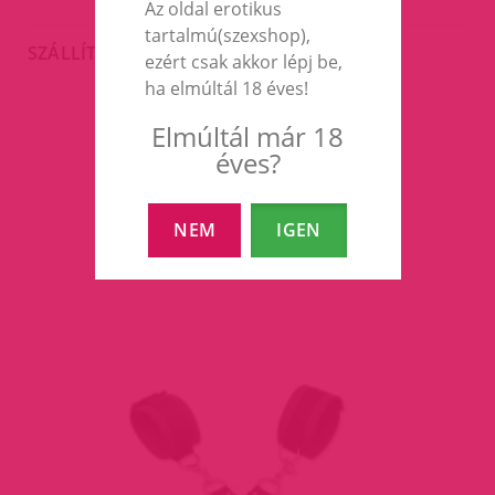
Az oldal erotikus
tartalmú(szexshop),
SZÁLLÍTÁS
ezért csak akkor lépj be,
ha elmúltál 18 éves!
Elmúltál már 18
EZEK A TERMÉKEK IS
éves?
ÉRDEKELHETNEK TÉGED
NEM
IGEN