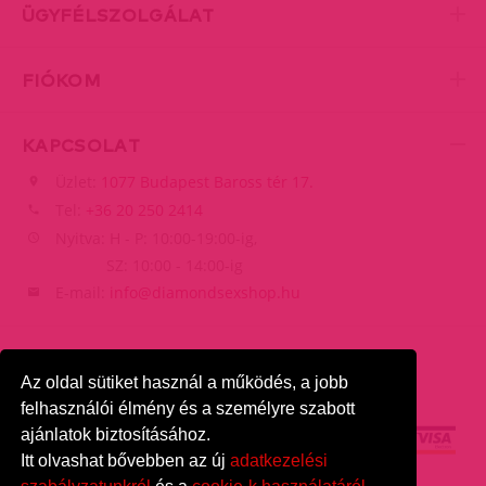
ÜGYFÉLSZOLGÁLAT
FIÓKOM
KAPCSOLAT
Üzlet:
1077 Budapest Baross tér 17.
Tel:
+36 20 250 2414
Nyitva: H - P: 10:00-19:00-ig,
SZ: 10:00 - 14:00-ig
E-mail:
info@diamondsexshop.hu
Az oldal sütiket használ a működés, a jobb
felhasználói élmény és a személyre szabott
ajánlatok biztosításához.
Itt olvashat bővebben az új
adatkezelési