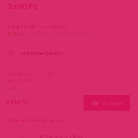
2 690 Ft
Kategória:
Harisnya, leggings
Raktáron Üzletünkben- Azonnal viheted
Kedvencnek jelölöm
Jayla nyitott harisnya
cikkszám: 41572-0
Raktáron
2 690 Ft
KOSÁRBA!
Ehhez a termékhez ajánljuk
S8 Toycleaner 150ml.