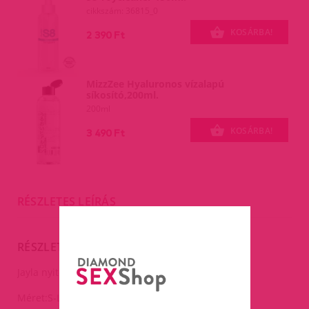
cikkszám: 36815_0
KOSÁRBA!
2 390 Ft
MizzZee Hyaluronos vízalapú
síkosító,200ml.
200ml
KOSÁRBA!
3 490 Ft
RÉSZLETES LEÍRÁS
RÉSZLETES LEÍRÁS
Jayla nyitott harisnya.
Méret:S-L mindenkire jó.