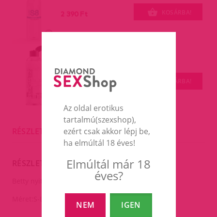
KOSÁRBA!
2 390 Ft
MizzZee Hyaluronos vízalapú
síkosító,200ml.
200ml
KOSÁRBA!
3 490 Ft
Az oldal erotikus
tartalmú(szexshop),
RÉSZLETES LEÍRÁS
ezért csak akkor lépj be,
ha elmúltál 18 éves!
Elmúltál már 18
RÉSZLETES LEÍRÁS
éves?
Betty nyitott harisnya.
Méret:S-L -ig mindenkire jó.
NEM
IGEN