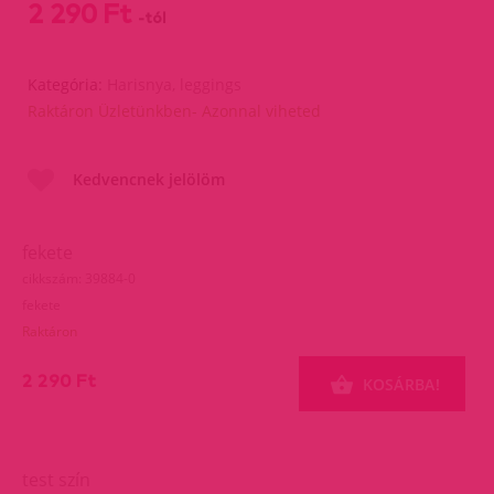
2 290 Ft
-tól
Kategória:
Harisnya, leggings
Raktáron Üzletünkben- Azonnal viheted
Kedvencnek jelölöm
fekete
cikkszám: 39884-0
fekete
Raktáron
2 290 Ft
KOSÁRBA!
test szín