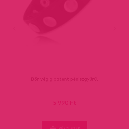
Bőr végig patent péniszgyűrű.
5 990 Ft
RÉSZLETEK