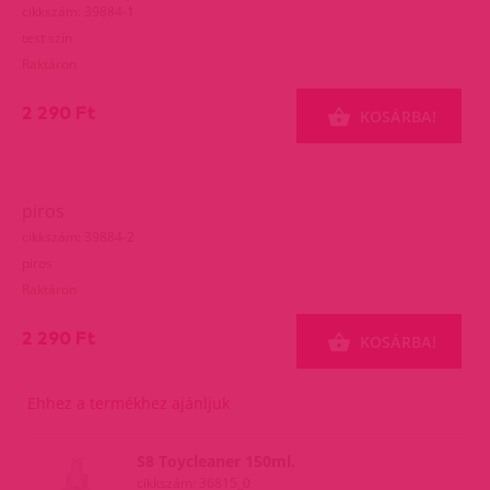
cikkszám: 39884-1
test szín
Raktáron
2 290 Ft
KOSÁRBA!
piros
cikkszám: 39884-2
piros
Raktáron
2 290 Ft
KOSÁRBA!
Ehhez a termékhez ajánljuk
S8 Toycleaner 150ml.
cikkszám: 36815_0