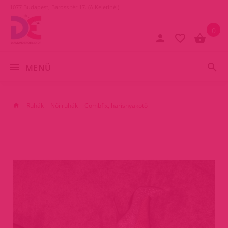
1077 Budapest, Baross tér 17. (A Keletinél)
0
MENÜ
Ruhák
Női ruhák
Combfix, harisnyakötő