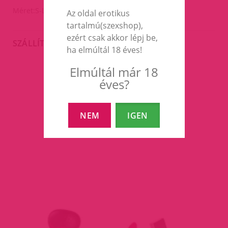
Méret:S-L.
Az oldal erotikus
tartalmú(szexshop),
ezért csak akkor lépj be,
SZÁLLÍTÁS
ha elmúltál 18 éves!
Elmúltál már 18
éves?
EZEK A TERMÉKEK IS
ÉRDEKELHETNEK TÉGED
NEM
IGEN