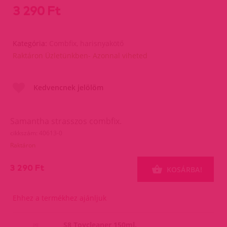
3 290 Ft
Kategória:
Combfix, harisnyakötő
Raktáron Üzletünkben- Azonnal viheted
Kedvencnek jelölöm
Samantha strasszos combfix.
cikkszám: 40613-0
Raktáron
3 290 Ft
KOSÁRBA!
Ehhez a termékhez ajánljuk
S8 Toycleaner 150ml.