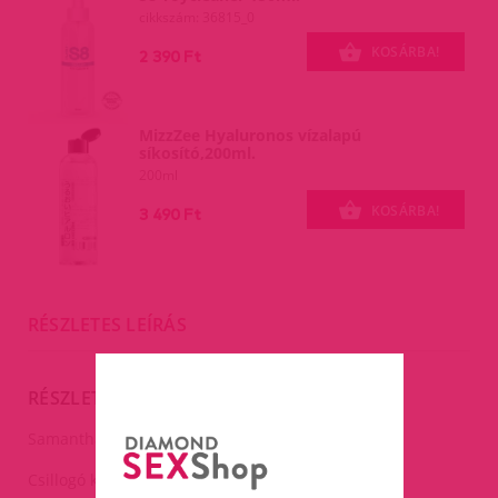
cikkszám: 36815_0
KOSÁRBA!
2 390 Ft
MizzZee Hyaluronos vízalapú
síkosító,200ml.
200ml
KOSÁRBA!
3 490 Ft
RÉSZLETES LEÍRÁS
RÉSZLETES LEÍRÁS
Samantha strasszos combfix.
Csillogó kövekkel díszített.