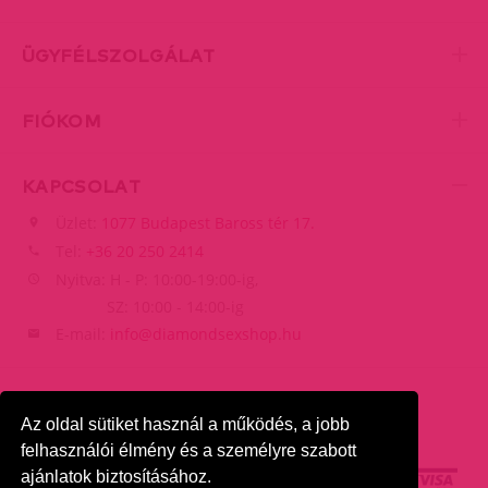
ÜGYFÉLSZOLGÁLAT
FIÓKOM
KAPCSOLAT
Üzlet:
1077 Budapest Baross tér 17.
Tel:
+36 20 250 2414
Nyitva: H - P: 10:00-19:00-ig,
SZ: 10:00 - 14:00-ig
E-mail:
info@diamondsexshop.hu
Az oldal sütiket használ a működés, a jobb
felhasználói élmény és a személyre szabott
ajánlatok biztosításához.