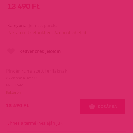
13 490 Ft
Kategória:
Jelmez, paróka
Raktáron Üzletünkben- Azonnal viheted
Kedvencnek jelölöm
Pincér ruha szett férfiaknak
cikkszám: 41653-0
Méret:S/M
Raktáron
13 490 Ft
KOSÁRBA!
Ehhez a termékhez ajánljuk