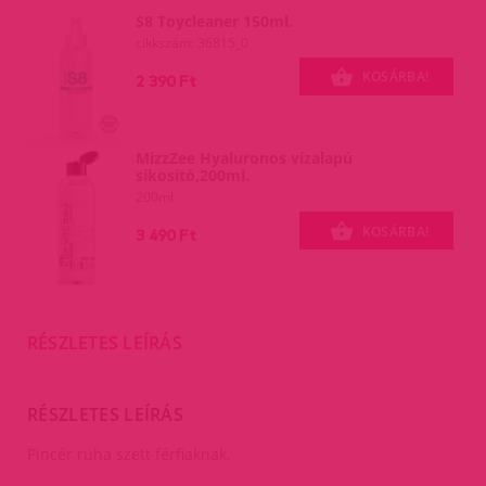
S8 Toycleaner 150ml.
cikkszám: 36815_0
KOSÁRBA!
2 390 Ft
MizzZee Hyaluronos vízalapú
síkosító,200ml.
200ml
KOSÁRBA!
3 490 Ft
RÉSZLETES LEÍRÁS
RÉSZLETES LEÍRÁS
Pincér ruha szett férfiaknak.