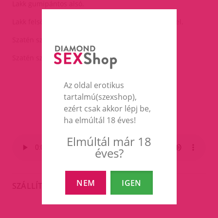
Lakk gumipántos alsó.
Lakk felső gumipánttal,elöl két csillogó gomb dísszel.
Szatén szerű nyakpánt.
Szatén szerű kézpántok.
Az oldal erotikus
tartalmú(szexshop),
ezért csak akkor lépj be,
ha elmúltál 18 éves!
Elmúltál már 18
éves?
NEM
IGEN
SZÁLLÍTÁS