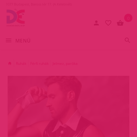
1077 Budapest, Baross tér 17. (A Keletinél)
0
MENÜ
Ruhák
Férfi ruhák
Jelmez, paróka