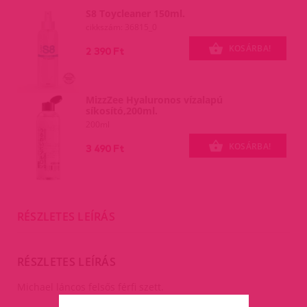
S8 Toycleaner 150ml.
cikkszám: 36815_0
KOSÁRBA!
2 390 Ft
MizzZee Hyaluronos vízalapú
síkosító,200ml.
200ml
KOSÁRBA!
3 490 Ft
RÉSZLETES LEÍRÁS
RÉSZLETES LEÍRÁS
Michael láncos felsős férfi szett.