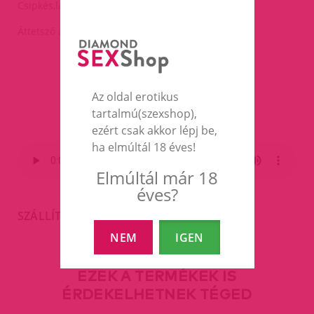
Csipkés,láncos felső.
Áttetsző alsónadrág.
Az oldal erotikus
tartalmú(szexshop),
ezért csak akkor lépj be,
ha elmúltál 18 éves!
Elmúltál már 18
éves?
SZÁLLÍTÁS
NEM
IGEN
EZEK A TERMÉKEK IS
ÉRDEKELHETNEK TÉGED