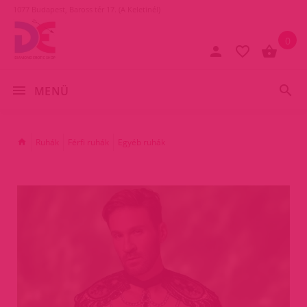
1077 Budapest, Baross tér 17. (A Keletinél)
0
MENÜ
Ruhák
Férfi ruhák
Egyéb ruhák