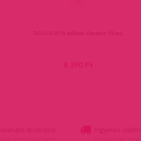
DOLCE VITA szilikon vibrátor-7func.
8 390 Ft
aximális diszkréció
Ingyenes szállít
ladás jelölés nélküli karton
25.000 Ft feletti rend