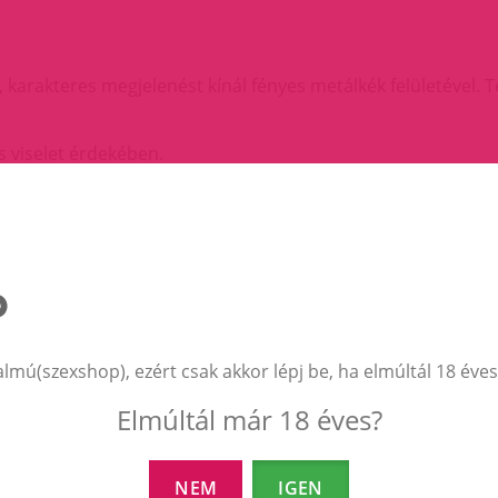
karakteres megjelenést kínál fényes metálkék felületével. 
es viselet érdekében.
almú(szexshop), ezért csak akkor lépj be, ha elmúltál 18 éves
Elmúltál már 18 éves?
EZEK A TERMÉKEK IS ÉRDEKELHETNEK 
NEM
IGEN