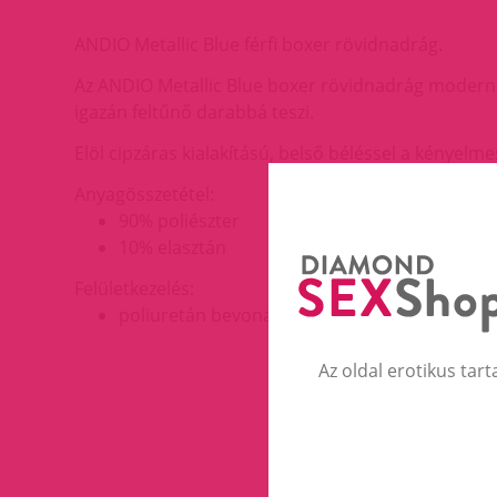
ANDIO Metallic Blue férfi boxer rövidnadrág.
Az ANDIO Metallic Blue boxer rövidnadrág modern, 
igazán feltűnő darabbá teszi.
Elöl cipzáras kialakítású, belső béléssel a kényelm
Anyagösszetétel:
90% poliészter
10% elasztán
Felületkezelés:
poliuretán bevonat
Az oldal erotikus tart