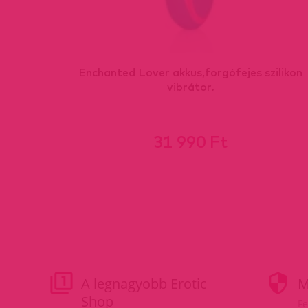
Enchanted Lover akkus,forgófejes szilikon
vibrátor.
31 990 Ft
A legnagyobb Erotic
M
Shop
Fe