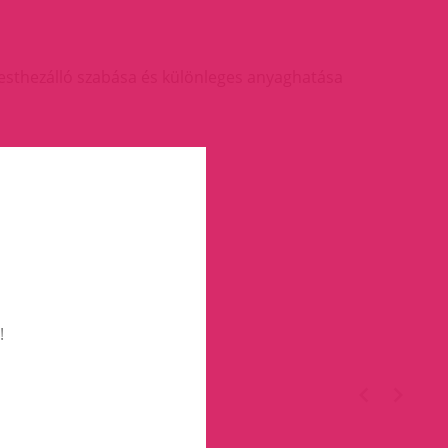
Testhezálló szabása és különleges anyaghatása
!
TÉGED