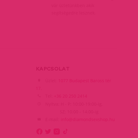
vár üzletünkben akik
segítségedre lesznek.
KAPCSOLAT
Üzlet:
1077 Budapest Baross tér
17.
Tel:
+36 20 250 2414
Nyitva: H - P: 10:00-19:00-ig,
SZ: 10:00 - 14:00-ig
E-mail:
info@diamondsexshop.hu