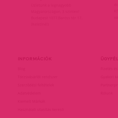
do
Üzletünk a legnagyobb
Kf
Magyarországon, 3 szinten!
va
Budapest 1077,Baross tér 17.
(Keletinél)
INFORMÁCIÓK
ÜGYFÉ
Blog
Fizetés és
Törzsvásárlói rendszer
Gyakori k
Szerződési feltételek
Partnerp
Adatvédelem
Rólunk
Kiemelt Márkák
Használati utasítás kereső