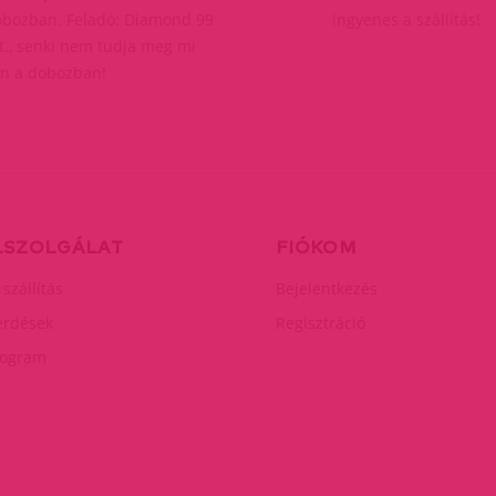
bozban. Feladó: Diamond 99
ingyenes a szállítás!
t., senki nem tudja meg mi
n a dobozban!
LSZOLGÁLAT
FIÓKOM
 szállítás
Bejelentkezés
érdések
Regisztráció
rogram