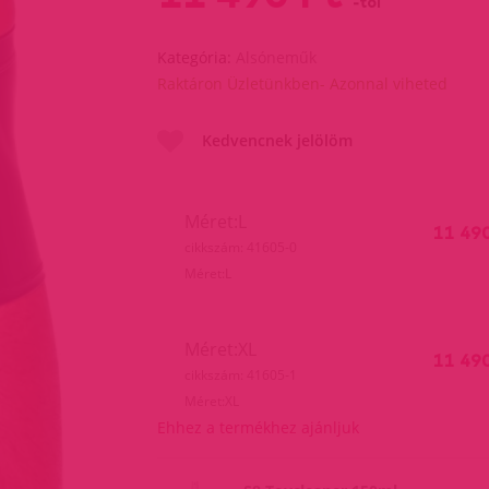
-tól
Kategória:
Alsóneműk
Raktáron Üzletünkben- Azonnal viheted
Kedvencnek jelölöm
Méret:L
11 49
cikkszám: 41605-0
Méret:L
Méret:XL
11 49
cikkszám: 41605-1
Méret:XL
Ehhez a termékhez ajánljuk