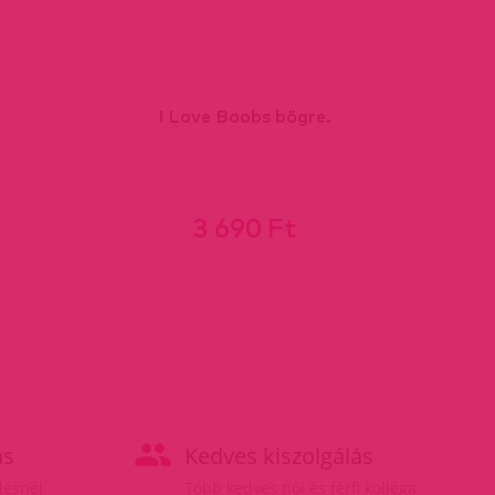
I Love Boobs bögre.
3 690 Ft
ás
Kedves kiszolgálás
elésnél
Több kedves női és férfi kolléga