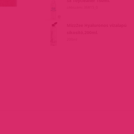
S8 Toycleaner 150ml.
cikkszám: 36815_0
MizzZee Hyaluronos vízalapú
síkosító,200ml.
200ml